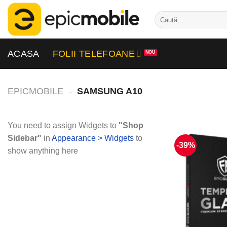
Skip
Caută
to
după:
content
ACASA
FOLII TELEFOANE
EPICMOBILE
-
SAMSUNG A10
You need to assign Widgets to
"Shop
Sidebar"
in
Appearance > Widgets
to
-39%
show anything here