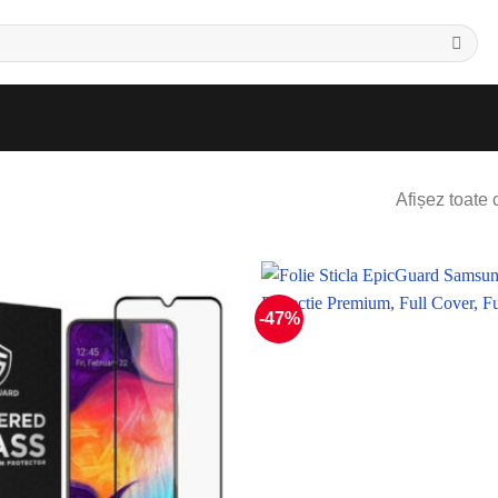
Afișez toate 
-47%