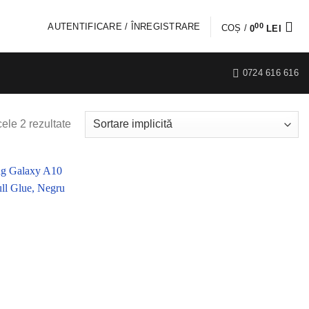
00
AUTENTIFICARE / ÎNREGISTRARE
COȘ /
0
LEI
0724 616 616
cele 2 rezultate